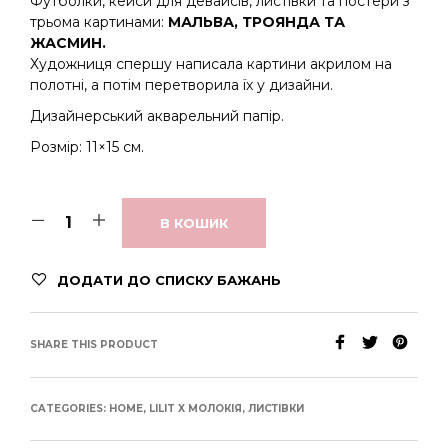
Футболки, кейси для девайсів, листівки та постери з
трьома картинами:
МАЛЬВА, ТРОЯНДА ТА
ЖАСМИН.
Художниця спершу написала картини акрилом на
полотні, а потім перетворила їх у дизайни.
Дизайнерський акварельний папір.
Розмір: 11×15 см.
В КОШИК
ДОДАТИ ДО СПИСКУ БАЖАНЬ
SHARE THIS PRODUCT
CATEGORIES:
HOME
,
LILIT X МОЛОКІЯ
,
ЛИСТІВКИ