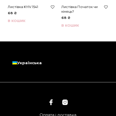
Листівка KYIV.1541
Листівка Початок чи
кінець?
68
₴
68
₴
В КОШИК
В КОШИК
Українська
Оплата і доставка