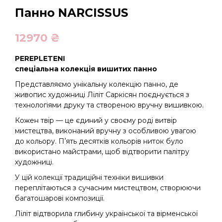
Панно NARCISSUS
12970
₴
PEREPLETENI
спеціальна колекція вишитих панно
Представляємо унікальну колекцію панно, де
живопис художниці Ліліт Саркісян поєднується з
технологіями друку та створеною вручну вишивкою.
Кожен твір — це єдиний у своєму роді витвір
мистецтва, виконаний вручну з особливою увагою
до кольору. Пʼять десятків кольорів ниток було
використано майстрами, щоб відтворити палітру
художниці.
У цій колекції традиційні техніки вишивки
переплітаються з сучасним мистецтвом, створюючи
багатошарові композиції.
Ліліт відтворила глибину української та вірменської