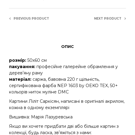
PREVIOUS PRODUCT
NEXT PRODUCT
ОПИС
розмір:
50х60 см
пакування:
професійне галерейне обрамлення у
деревʼяну раму
матеріал:
саржа, бавовна 220 г щільність,
сертифікована фарба NEP 1603 by OEKO TEX, 50+
кольорів ниток муліне DMC
Картини Ліліт Саркісян, написані в оригіналі акрилом,
кожна в одному екземплярі
Вишивка: Марія Лазуревська
Якщо ви хочете придбати дві або більше картин з
колекції, будь ласка, звʼяжіться з нами: