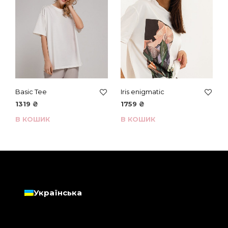
Basic Tee
Iris enigmatic
1319
₴
1759
₴
В КОШИК
В КОШИК
Українська