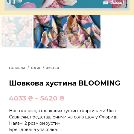
ГОЛОВНА
/
ОДЯГ
/
ХУСТКИ
Шовкова хустина BLOOMING
4033
₴
–
5420
₴
Нова колекція шовкових хустин з картинами Ліліт
Саркісян, представленими на соло шоу у Флориді.
Наявні 2 розміри хустин.
Брендована упаковка.