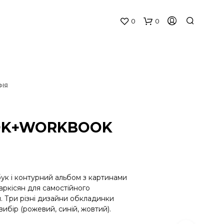
0
0
ФІЯ
OK+WORKBOOK
К
О
Ш
ук і контурний альбом з картинами
И
Саркісян для самостійного
К
 Три різні дизайни обкладинки
П
ибір (рожевий, синій, жовтий).
О
Р