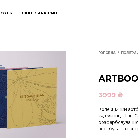
BOXES
ЛІЛІТ САРКІСЯН
ГОЛОВНА
/
ПОЛІГРА
ARTBO
3999
₴
Колекційний артб
художниці Ліліт 
розфарбовування.
воркбука на ваш в