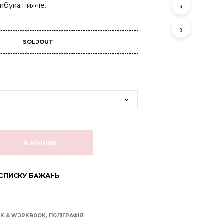
О
кбука нижче.
Ж
Н
І
Й
SOLDOUT
.
В КОШИК
СПИСКУ БАЖАНЬ
K & WORKBOOK
,
ПОЛІГРАФІЯ