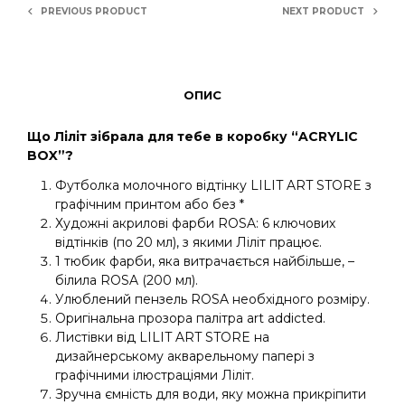
PREVIOUS PRODUCT
NEXT PRODUCT
ОПИС
Що Ліліт зібрала для тебе в коробку “ACRYLIC
BOX”?
Футболка молочного відтінку LILIT ART STORE з
графічним принтом або без *
Художні акрилові фарби ROSA: 6 ключових
відтінків (по 20 мл), з якими Ліліт працює.
1 тюбик фарби, яка витрачається найбільше, –
білила ROSA (200 мл).
Улюблений пензель ROSA необхідного розміру.
Оригінальна прозора палітра art addicted.
Листівки від LILIT ART STORE на
дизайнерському акварельному папері з
графічними ілюстраціями Ліліт.
Зручна ємність для води, яку можна прикріпити