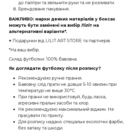
до палітри та звільнити руки та не розливати.
Брендоване пакування.
ВАЖЛИВО: марки деяких матеріалів у боксах
можуть бути замінені на вибір Ліліт на
альтернативні варіанти*.
+
Подарунки від LILIT ART STORE та партнерів.
*На ваш вибір.
Склад футболки: 100% бавовна.
Як доглядати футболку після розпису?
Рекомендуємо ручне прання.
Бавовну слід прати не довше 5-10 хвилин при
температурі не вище 30°C.
При пранні не використовуй, будь ласка,
агресивні пральні засоби та хлор.
Не рекомендуємо максимальний віджим. Не
прасувати по принту.
Для розпису надано спеціальні екологічні фарби,
без запаху та шкоди.